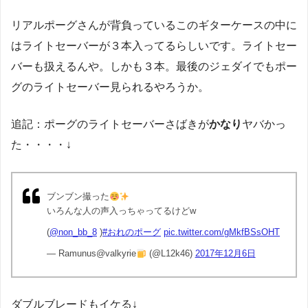
リアルポーグさんが背負っているこのギターケースの中に
はライトセーバーが３本入ってるらしいです。ライトセー
バーも扱えるんや。しかも３本。最後のジェダイでもポー
グのライトセーバー見られるやろうか。
追記：ポーグのライトセーバーさばきが
かなり
ヤバかっ
た・・・・↓
ブンブン撮った
いろんな人の声入っちゃってるけどw
(
@non_bb_8
)
#おれのポーグ
pic.twitter.com/gMkfBSsOHT
— Ramunus@valkyrie
(@L12k46)
2017年12月6日
ダブルブレードもイケる↓