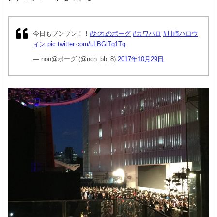
今日もブンブン！！
#おれのポーグ
#カワハロ
#川崎ハロウ
ィン
pic.twitter.com/uLBGlTg1Tq
— non@ポーグ (@non_bb_8)
2017年10月29日