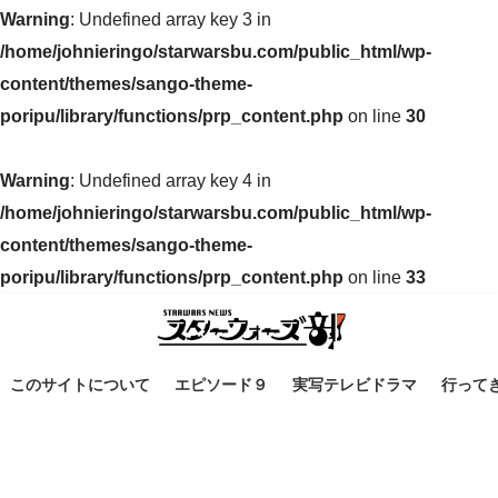
Warning
: Undefined array key 3 in
/home/johnieringo/starwarsbu.com/public_html/wp-
content/themes/sango-theme-
poripu/library/functions/prp_content.php
on line
30
Warning
: Undefined array key 4 in
/home/johnieringo/starwarsbu.com/public_html/wp-
content/themes/sango-theme-
poripu/library/functions/prp_content.php
on line
33
このサイトについて
エピソード９
実写テレビドラマ
行って