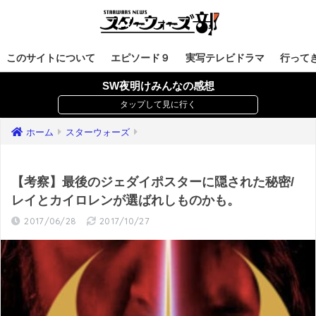
このサイトについて
エピソード９
実写テレビドラマ
行って
SW夜明けみんなの感想
ホーム
スターウォーズ
【考察】最後のジェダイポスターに隠された秘密/
レイとカイロレンが選ばれしものかも。
2017/06/28
2017/10/27