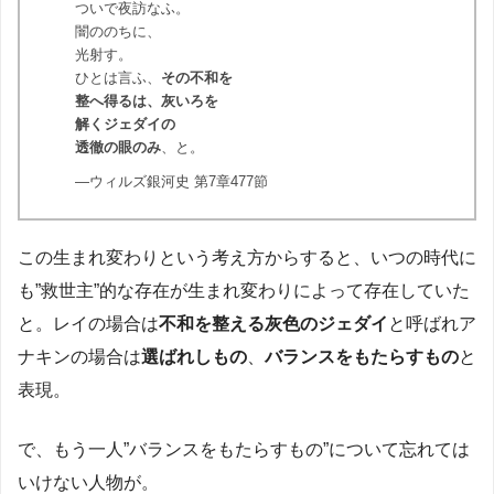
ついで夜訪なふ。
闇ののちに、
光射す。
ひとは言ふ、
その不和を
整へ得るは、灰いろを
解くジェダイの
透徹の眼のみ
、と。
―ウィルズ銀河史 第7章477節
この生まれ変わりという考え方からすると、いつの時代に
も”救世主”的な存在が生まれ変わりによって存在していた
と。レイの場合は
不和を整える灰色のジェダイ
と呼ばれア
ナキンの場合は
選ばれしもの
、
バランスをもたらすもの
と
表現。
で、もう一人”バランスをもたらすもの”について忘れては
いけない人物が。