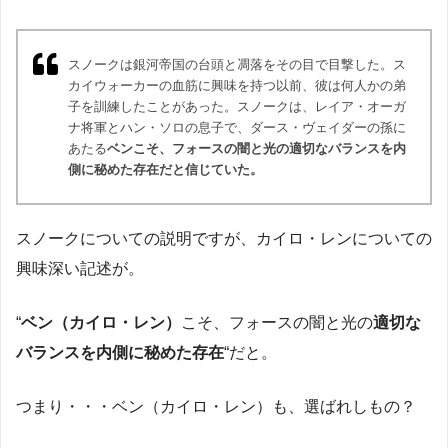
スノークは銀河帝国の台頭と凋落をその目で目撃した。ス
カイウォーカーの血筋に興味を持つ以前、彼は何人かの弟
子を訓練したことがあった。スノークは、レイア・オーガ
ナ将軍とハン・ソロの息子で、ダース・ヴェイダーの孫に
あたる
ベンこそ、フォースの闇と光の適切なバランスを内
側に秘めた存在だと信じていた。
スノークについての説明ですが、カイロ・レンについての
興味深い記述が。
“
ベン（カイロ・レン）
こそ、フォースの闇と光の
適切な
バランスを内側に秘めた存在
“だと。
つまり・・・ベン（カイロ・レン）も、選ばれしもの？