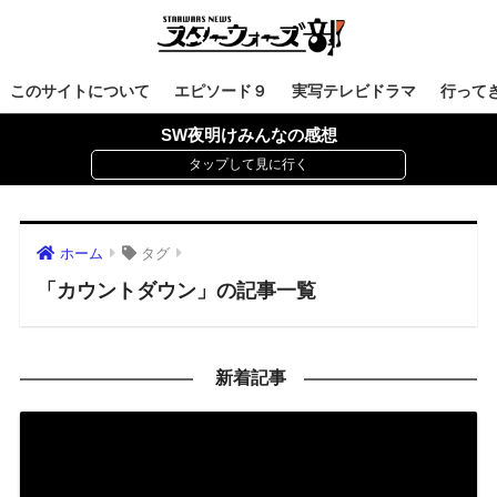
このサイトについて
エピソード９
実写テレビドラマ
行って
SW夜明けみんなの感想
ホーム
タグ
「カウントダウン」の記事一覧
新着記事