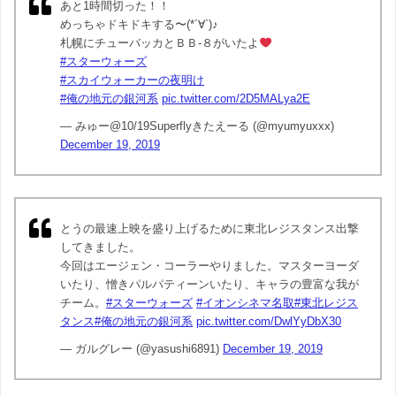
あと1時間切った！！
めっちゃドキドキする〜(*´∀`)♪
札幌にチューバッカとＢＢ-８がいたよ
#スターウォーズ
#スカイウォーカーの夜明け
#俺の地元の銀河系
pic.twitter.com/2D5MALya2E
— みゅー@10/19Superflyきたえーる (@myumyuxxx)
December 19, 2019
とうの最速上映を盛り上げるために東北レジスタンス出撃
してきました。
今回はエージェン・コーラーやりました。マスターヨーダ
いたり、憎きパルパティーンいたり、キャラの豊富な我が
チーム。
#スターウォーズ
#イオンシネマ名取
#東北レジス
タンス
#俺の地元の銀河系
pic.twitter.com/DwlYyDbX30
— ガルグレー (@yasushi6891)
December 19, 2019