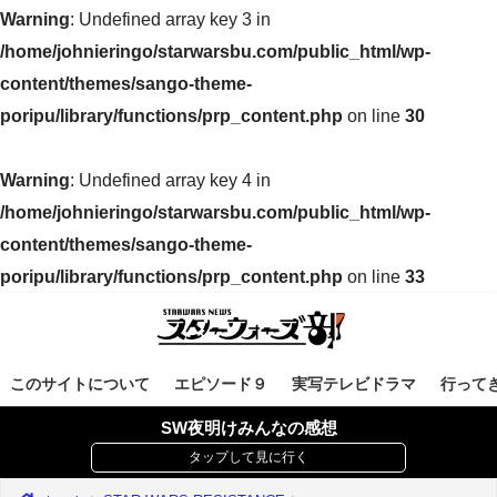
Warning
: Undefined array key 3 in
/home/johnieringo/starwarsbu.com/public_html/wp-
content/themes/sango-theme-
poripu/library/functions/prp_content.php
on line
30
Warning
: Undefined array key 4 in
/home/johnieringo/starwarsbu.com/public_html/wp-
content/themes/sango-theme-
poripu/library/functions/prp_content.php
on line
33
このサイトについて
エピソード９
実写テレビドラマ
行って
SW夜明けみんなの感想