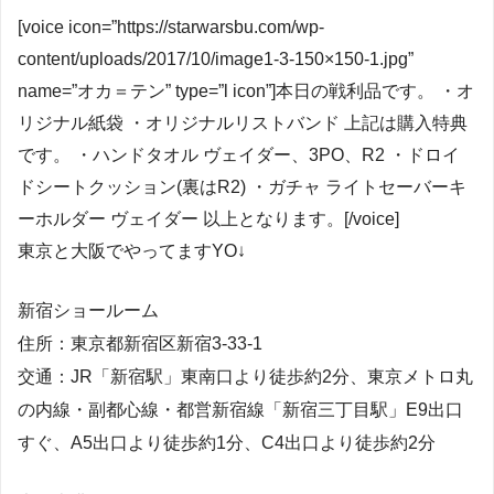
[voice icon=”https://starwarsbu.com/wp-
content/uploads/2017/10/image1-3-150×150-1.jpg”
name=”オカ＝テン” type=”l icon”]本日の戦利品です。 ・オ
リジナル紙袋 ・オリジナルリストバンド 上記は購入特典
です。 ・ハンドタオル ヴェイダー、3PO、R2 ・ドロイ
ドシートクッション(裏はR2) ・ガチャ ライトセーバーキ
ーホルダー ヴェイダー 以上となります。[/voice]
東京と大阪でやってますYO↓
新宿ショールーム
住所：東京都新宿区新宿3-33-1
交通：JR「新宿駅」東南口より徒歩約2分、東京メトロ丸
の内線・副都心線・都営新宿線「新宿三丁目駅」E9出口
すぐ、A5出口より徒歩約1分、C4出口より徒歩約2分