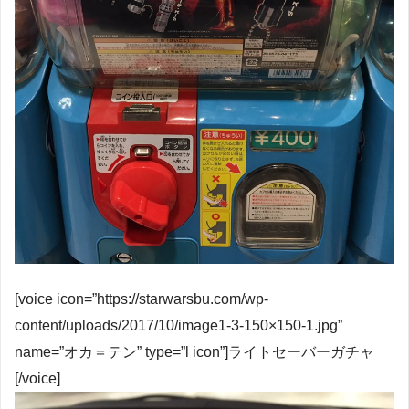
[voice icon=”https://starwarsbu.com/wp-
content/uploads/2017/10/image1-3-150×150-1.jpg”
name=”オカ＝テン” type=”l icon”]ライトセーバーガチャ
[/voice]