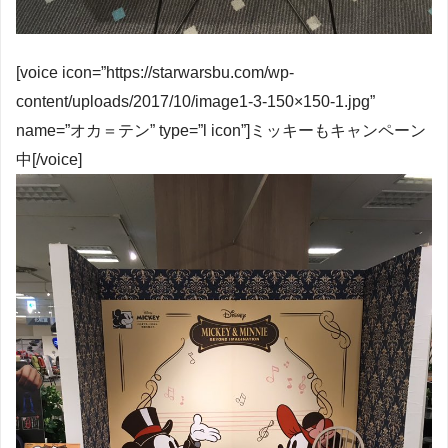
[voice icon=”https://starwarsbu.com/wp-
content/uploads/2017/10/image1-3-150×150-1.jpg”
name=”オカ＝テン” type=”l icon”]ミッキーもキャンペーン
中[/voice]