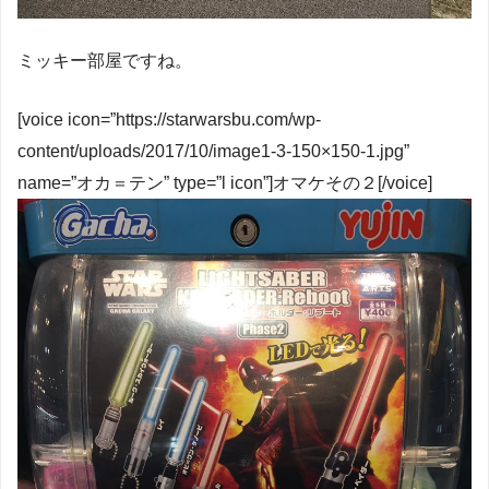
ミッキー部屋ですね。
[voice icon=”https://starwarsbu.com/wp-
content/uploads/2017/10/image1-3-150×150-1.jpg”
name=”オカ＝テン” type=”l icon”]オマケその２[/voice]