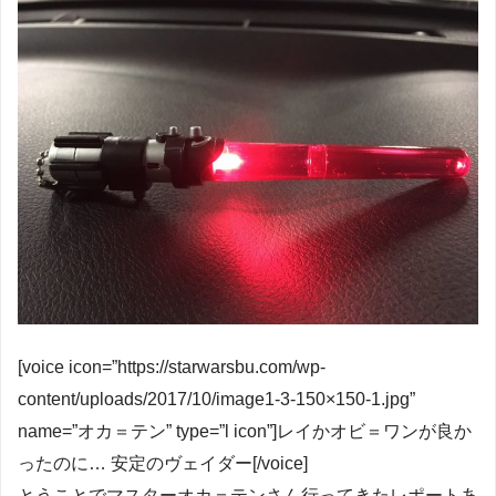
[voice icon=”https://starwarsbu.com/wp-
content/uploads/2017/10/image1-3-150×150-1.jpg”
name=”オカ＝テン” type=”l icon”]レイかオビ＝ワンが良か
ったのに… 安定のヴェイダー[/voice]
とうことでマスターオカ＝テンさん行ってきたレポートあ