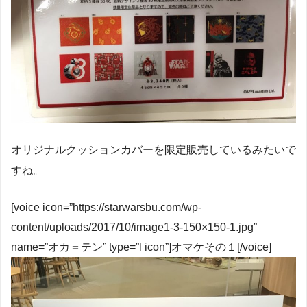
オリジナルクッションカバーを限定販売しているみたいで
すね。
[voice icon=”https://starwarsbu.com/wp-
content/uploads/2017/10/image1-3-150×150-1.jpg”
name=”オカ＝テン” type=”l icon”]オマケその１[/voice]