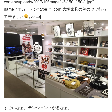
content/uploads/2017/10/image1-3-150×150-1.jpg”
name=”オカ＝テン” type=”l icon”]大塚家具の例のヤツ行っ
て来ました
[/voice]
すごいなぁ。テンション上がるなぁ。