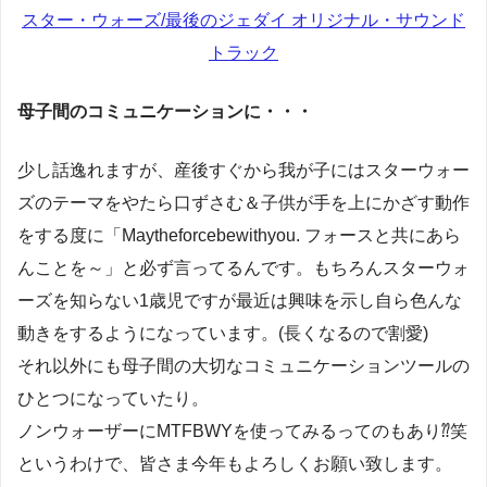
スター・ウォーズ/最後のジェダイ オリジナル・サウンド
トラック
母子間のコミュニケーションに・・・
少し話逸れますが、産後すぐから我が子にはスターウォー
ズのテーマをやたら口ずさむ＆子供が手を上にかざす動作
をする度に「Maytheforcebewithyou. フォースと共にあら
んことを～」と必ず言ってるんです。もちろんスターウォ
ーズを知らない1歳児ですが最近は興味を示し自ら色んな
動きをするようになっています。(長くなるので割愛)
それ以外にも母子間の大切なコミュニケーションツールの
ひとつになっていたり。
ノンウォーザーにMTFBWYを使ってみるってのもあり⁇笑
というわけで、皆さま今年もよろしくお願い致します。