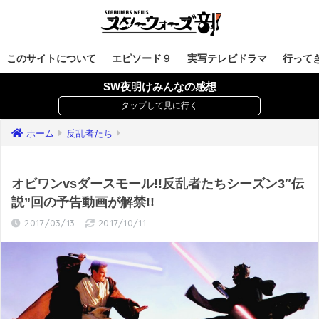
このサイトについて
エピソード９
実写テレビドラマ
行って
SW夜明けみんなの感想
ホーム
反乱者たち
オビワンvsダースモール!!反乱者たちシーズン3″伝
説”回の予告動画が解禁!!
2017/03/13
2017/10/11