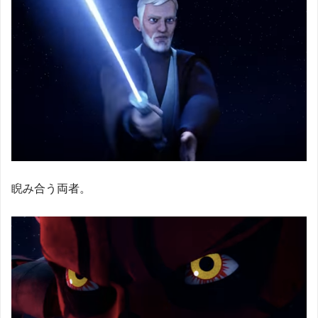
睨み合う両者。