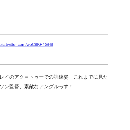
。
pic.twitter.com/woC9KF4GH8
レイのアク＝トゥーでの訓練姿。これまでに見た
ソン監督、素敵なアングルっす！