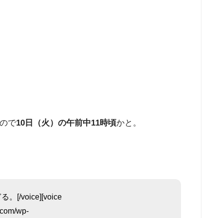
るので
10日（火）の午前中11時頃
かと。
voice][voice
u.com/wp-