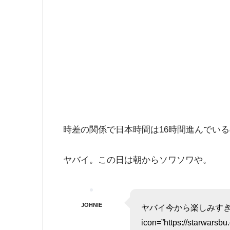
時差の関係で日本時間は16時間進んでい
ヤバイ。この日は朝からソワソワや。
JOHNIE
ヤバイ今から楽しみすぎる。[/
icon=”https://starwarsb