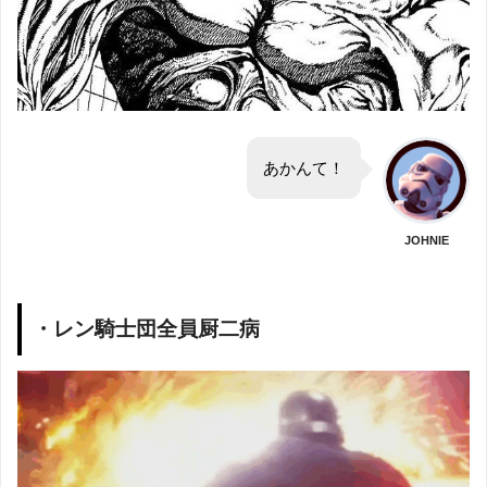
あかんて！
JOHNIE
・レン騎士団全員厨二病