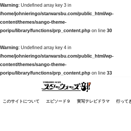
Warning
: Undefined array key 3 in
/home/johnieringo/starwarsbu.com/public_html/wp-
content/themes/sango-theme-
poripu/library/functions/prp_content.php
on line
30
Warning
: Undefined array key 4 in
/home/johnieringo/starwarsbu.com/public_html/wp-
content/themes/sango-theme-
poripu/library/functions/prp_content.php
on line
33
このサイトについて
エピソード９
実写テレビドラマ
行って