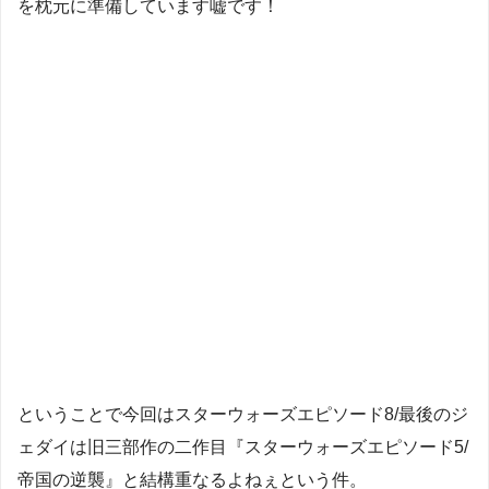
を枕元に準備しています嘘です！
ということで今回はスターウォーズエピソード8/最後のジ
ェダイは旧三部作の二作目『スターウォーズエピソード5/
帝国の逆襲』と結構重なるよねぇという件。