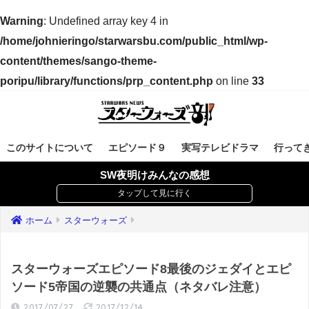
Warning
: Undefined array key 4 in
/home/johnieringo/starwarsbu.com/public_html/wp-
content/themes/sango-theme-
poripu/library/functions/prp_content.php
on line
33
このサイトについて
エピソード９
実写テレビドラマ
行って
SW夜明けみんなの感想
ホーム
スターウォーズ
スターウォーズエピソード8最後のジェダイとエピ
ソード5帝国の逆襲の共通点（ネタバレ注意）
2017/07/27
2017/12/14