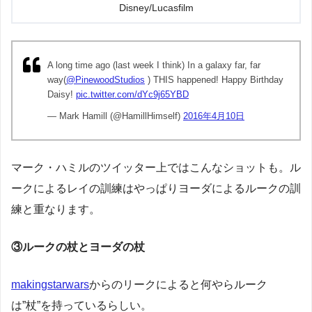
Disney/Lucasfilm
A long time ago (last week I think) In a galaxy far, far
way(
@PinewoodStudios
) THIS happened! Happy Birthday
Daisy!
pic.twitter.com/dYc9j65YBD
— Mark Hamill (@HamillHimself)
2016年4月10日
マーク・ハミルのツイッター上ではこんなショットも。ル
ークによるレイの訓練はやっぱりヨーダによるルークの訓
練と重なります。
③ルークの杖とヨーダの杖
makingstarwars
からのリークによると何やらルーク
は”杖”を持っているらしい。