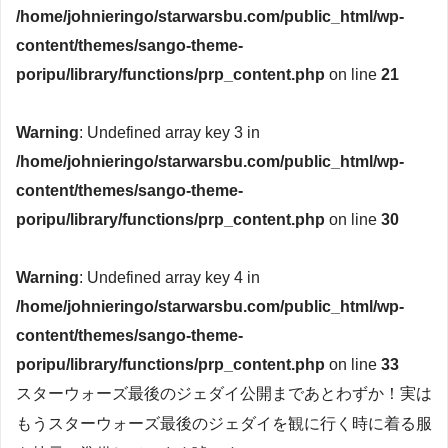
/home/johnieringo/starwarsbu.com/public_html/wp-
content/themes/sango-theme-
poripu/library/functions/prp_content.php
on line
21
Warning
: Undefined array key 3 in
/home/johnieringo/starwarsbu.com/public_html/wp-
content/themes/sango-theme-
poripu/library/functions/prp_content.php
on line
30
Warning
: Undefined array key 4 in
/home/johnieringo/starwarsbu.com/public_html/wp-
content/themes/sango-theme-
poripu/library/functions/prp_content.php
on line
33
スターウォーズ最後のジェダイ公開まであとわずか！実は
もうスターウォーズ最後のジェダイを観に行く時に着る服