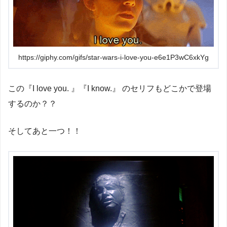
https://giphy.com/gifs/star-wars-i-love-you-e6e1P3wC6xkYg
この『I love you. 』『I know.』 のセリフもどこかで登場
するのか？？
そしてあと一つ！！