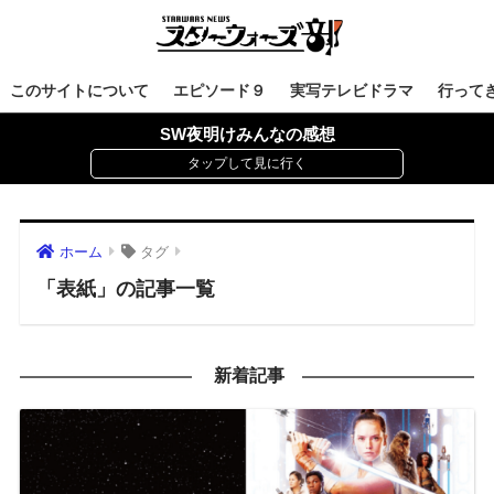
このサイトについて
エピソード９
実写テレビドラマ
行って
SW夜明けみんなの感想
ホーム
タグ
「表紙」の記事一覧
新着記事