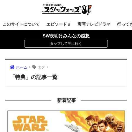
このサイトについて
エピソード９
実写テレビドラマ
行って
SW夜明けみんなの感想
ホーム
タグ
「特典」の記事一覧
新着記事