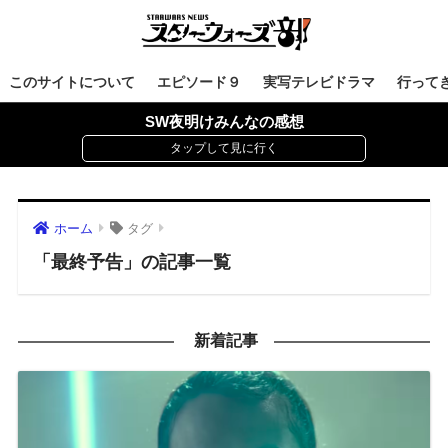
このサイトについて
エピソード９
実写テレビドラマ
行って
SW夜明けみんなの感想
ホーム
タグ
「最終予告」の記事一覧
新着記事