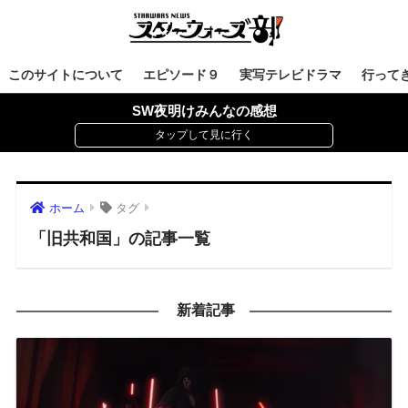
このサイトについて
エピソード９
実写テレビドラマ
行って
SW夜明けみんなの感想
ホーム
タグ
「旧共和国」の記事一覧
新着記事