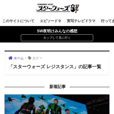
このサイトについて
エピソード９
実写テレビドラマ
行って
SW夜明けみんなの感想
ホーム
タグ
「スターウォーズ レジスタンス」の記事一覧
新着記事