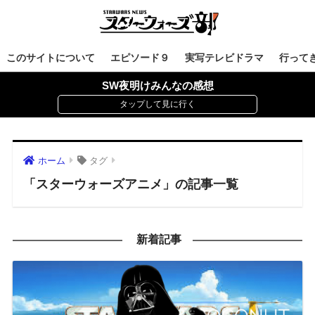
このサイトについて
エピソード９
実写テレビドラマ
行って
SW夜明けみんなの感想
ホーム
タグ
「スターウォーズアニメ」の記事一覧
新着記事