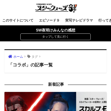
このサイトについて
エピソード９
実写テレビドラマ
行って
SW夜明けみんなの感想
ホーム
タグ
「コラボ」の記事一覧
新着記事